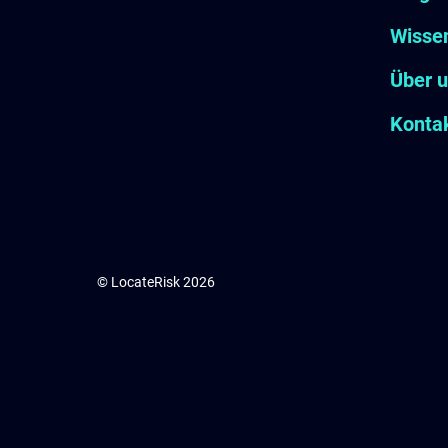
Wisse
Über 
Konta
© LocateRisk 2026