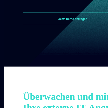
Jetzt Demo anfragen
Überwachen und min
Ihre externe IT-Angr