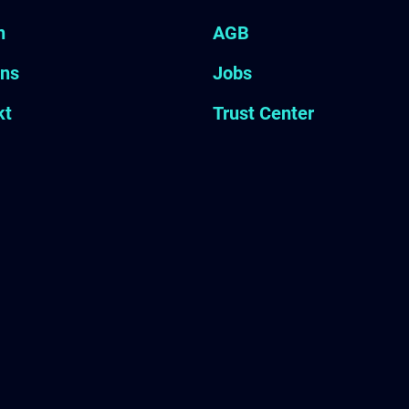
n
AGB
uns
Jobs
kt
Trust Center