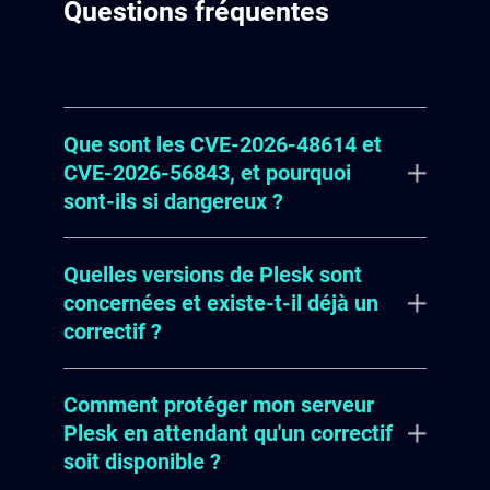
Questions fréquentes
Que sont les CVE-2026-48614 et
CVE-2026-56843, et pourquoi
sont-ils si dangereux ?
Quelles versions de Plesk sont
CVE-2026-48614 et CVE-2026-56843
concernées et existe-t-il déjà un
sont des vulnérabilités critiques
correctif ?
affectant respectivement l'API XML
et l'API XML-RPC du panneau de
Comment protéger mon serveur
Pour
CVE-2026-56843
Les versions
contrôle d'hébergement web Plesk
Plesk en attendant qu'un correctif
de Plesk Obsidian antérieures à la
de WebPros. CVE-2026-48614
soit disponible ?
version 18.0.78.4 sont concernées ;
permet à un attaquant authentifié