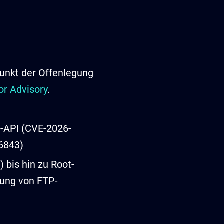
unkt der Offenlegung
r Advisory
.
L-API (CVE-2026-
6843)
 bis hin zu Root-
gung von FTP-