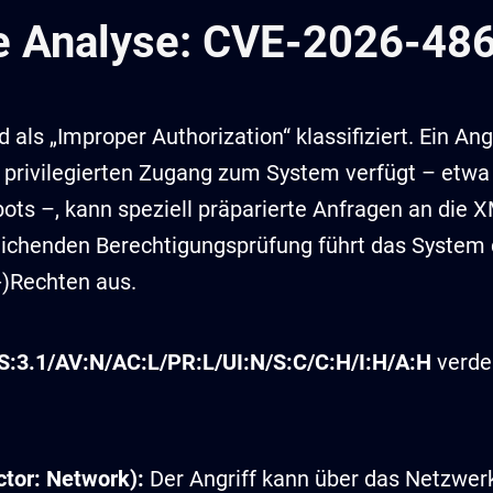
e Analyse: CVE-2026-48
 als „Improper Authorization“ klassifiziert. Ein Angr
ig privilegierten Zugang zum System verfügt – etwa
ts –, kann speziell präparierte Anfragen an die 
eichenden Berechtigungsprüfung führt das System 
-)Rechten aus.
:3.1/AV:N/AC:L/PR:L/UI:N/S:C/C:H/I:H/A:H
verdeu
tor: Network):
Der Angriff kann über das Netzwerk