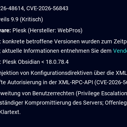
26-48614, CVE-2026-56843
ils 9.9 (Kritisch)
ware:
Plesk (Hersteller: WebPros)
 konkrete betroffene Versionen wurden zum Zeitp
rt; aktuelle Informationen entnehmen Sie dem
Vendo
Plesk Obsidian < 18.0.78.4
njektion von Konfigurationsdirektiven über die XM
fte Autorisierung in der XML-RPC-API (CVE-2026-5
eitung von Benutzerrechten (Privilege Escalation)
lständiger Kompromittierung des Servers; Offenle
lartext.