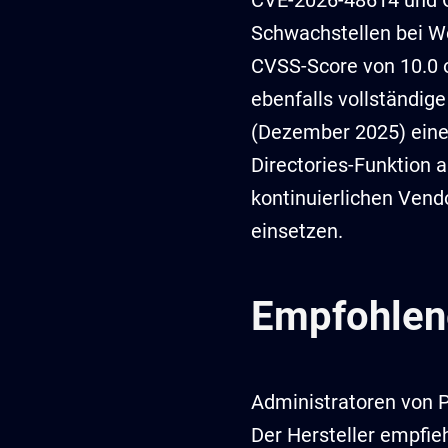
CVE-2026-48614 und CV
Schwachstellen bei W
CVSS-Score von 10.0 o
ebenfalls vollständi
(Dezember 2025) einen
Directories-Funktion 
kontinuierlichen Ven
einsetzen.
Empfohle
Administratoren von 
Der Hersteller empfieh