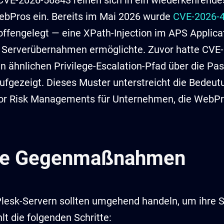
E-2026-56843 reihen sich in ein wiederkehrendes
ebPros ein. Bereits im Mai 2026 wurde
CVE-2026-
ffengelegt — eine XPath-Injection im APS Applicat
ge Serverübernahmen ermöglichte. Zuvor hatte CVE
 ähnlichen Privilege-Escalation-Pfad über die Pa
aufgezeigt. Dieses Muster unterstreicht die Bedeut
dor Risk Managements für Unternehmen, die WebP
ne Gegenmaßnahmen
Plesk-Servern sollten umgehend handeln, um ihre 
lt die folgenden Schritte: