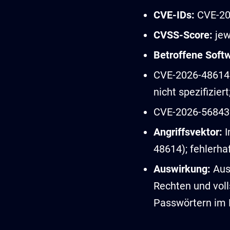
CVE-IDs:
CVE-20
CVSS-Score:
jewe
Betroffene Soft
CVE-2026-48614:
nicht spezifizie
CVE-2026-56843: 
Angriffsvektor:
I
48614); fehlerha
Auswirkung:
Ausw
Rechten und vol
Passwörtern im K