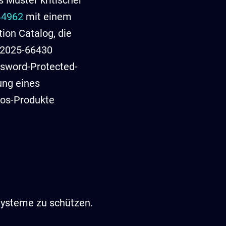
 Muster kritischer
44962
mit einem
ion Catalog, die
-2025-66430
ssword-Protected-
ung eines
ros-Produkte
Systeme zu schützen.