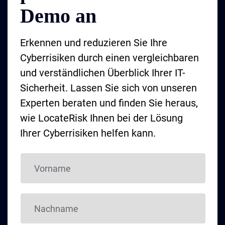
Demo an
vom öffentlichen Internet isoliert und
der Zugriff auf die
Erkennen und reduzieren Sie Ihre
Verwaltungsoberfläche auf
Cyberrisiken durch einen vergleichbaren
vertrauenswürdige IP-Adressen
und verständlichen Überblick Ihrer IT-
beschränkt werden. Das offizielle
Sicherheit. Lassen Sie sich von unseren
Synology Security Advisory ist unter
Experten beraten und finden Sie heraus,
Synology_SA_25_12
abrufbar.
wie LocateRisk Ihnen bei der Lösung
Ihrer Cyberrisiken helfen kann.