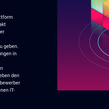
attform
akt
der
u geben.
ungen in
in
Neben den
tbewerber
nen IT-