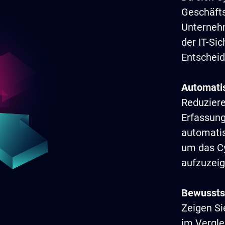
Geschäfts
Unterneh
der IT-Sic
Entscheid
Automatis
Reduziere
Erfassung
automatis
um das Cy
aufzuzeig
Bewussts
Zeigen Sie
im Vergle