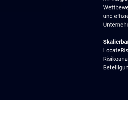
Wettbewer
und effizi
Unterneh
Skalierba
LocateRis
Risikoana
Beteiligu