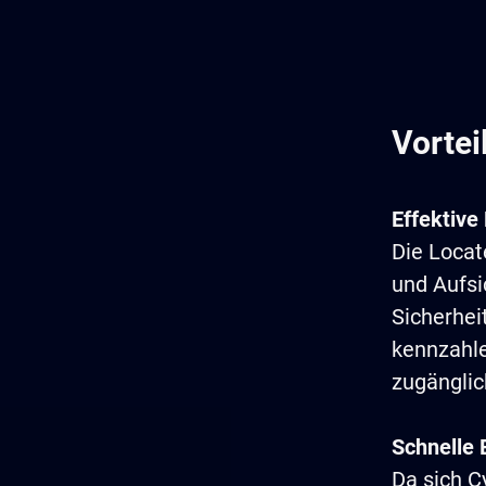
Vortei
Effektiv
Die Locat
und Aufsi
Sicherhei
kennzahle
zugänglic
Schnelle 
Da sich C