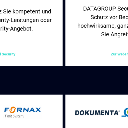
DATAGROUP Securi
z Sie kompetent und
Schutz vor Be
urity-Leistungen oder
hochwirksame, ganz
rity-Angebot.
Sie Angreif
 Security
Zur Websi