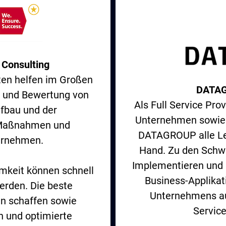
 Consulting
ten helfen im Großen
DATAG
e und Bewertung von
Als Full Service Pro
fbau und der
Unternehmen sowie ö
 Maßnahmen und
DATAGROUP alle Lei
ernehmen.
Hand. Zu den Schwe
Implementieren und B
mkeit können schnell
Business-Applikat
werden. Die beste
Unternehmens auf
n schaffen sowie
Service
 und optimierte