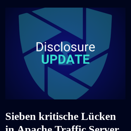
LocateRisk damit eine direkte Machine-to-Machine-
Kommunikation zwischen Sicherheitsplattform und
künstlicher Intelligenz. Das Ergebnis: ein
vollständiges, präsentationsfertiges Lagebild der
externen Angriffsfläche in unter 30 Sekunden.
Sieben kritische Lücken
in Apache Traffic Server