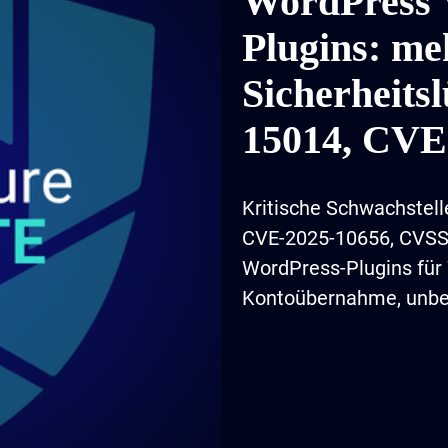
WordPress
Plugins: me
Sicherheits
15014, CVE
2025-10656)
Kritische Schwachstel
CVE-2025-10656, CVSS 
WordPress-Plugins fü
Kontoübernahme, unbef