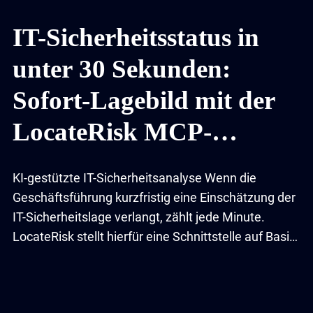
IT-Sicherheitsstatus in
unter 30 Sekunden:
Sofort-Lagebild mit der
LocateRisk MCP-
Schnittstelle
KI-gestützte IT-Sicherheitsanalyse Wenn die
Geschäftsführung kurzfristig eine Einschätzung der
IT-Sicherheitslage verlangt, zählt jede Minute.
LocateRisk stellt hierfür eine Schnittstelle auf Basis
des Model Context Protocol (MCP) bereit. Als
derzeit einziger Anbieter im Bereich External Attack
Surface Management (EASM) ermöglicht