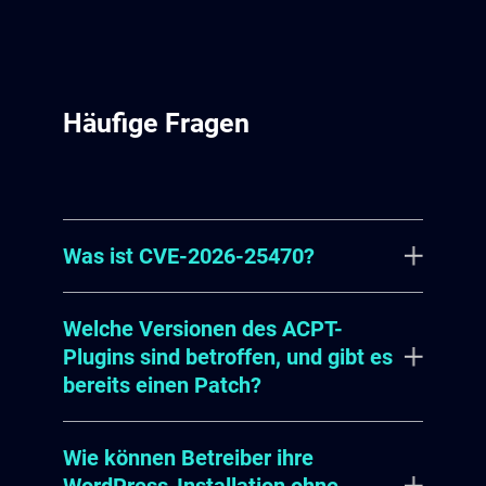
Häufige Fragen
Was ist CVE-2026-25470?
Welche Versionen des ACPT-
CVE-2026-25470 ist eine kritische
Plugins sind betroffen, und gibt es
Schwachstelle (CVSS 10.0) im
bereits einen Patch?
WordPress-Plugin „ACPT (Pro) –
Custom Post Types“, die unter CWE-
Wie können Betreiber ihre
Alle Versionen des Plugins bis
94 (Code Injection) klassifiziert ist.