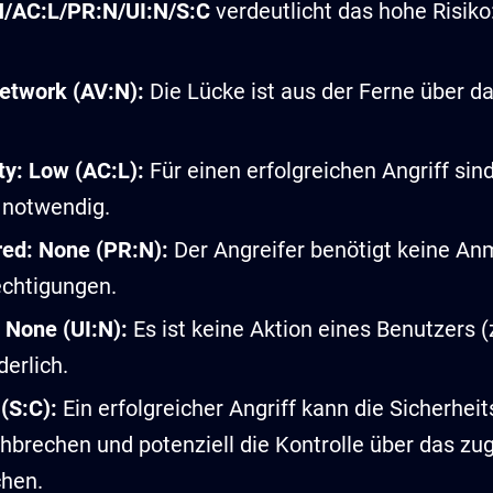
/AC:L/PR:N/UI:N/S:C
verdeutlicht das hohe Risiko
etwork (AV:N):
Die Lücke ist aus der Ferne über d
y: Low (AC:L):
Für einen erfolgreichen Angriff si
notwendig.
red: None (PR:N):
Der Angreifer benötigt keine An
chtigungen.
: None (UI:N):
Es ist keine Aktion eines Benutzers (z
derlich.
(S:C):
Ein erfolgreicher Angriff kann die Sicherhei
brechen und potenziell die Kontrolle über das zu
hen.