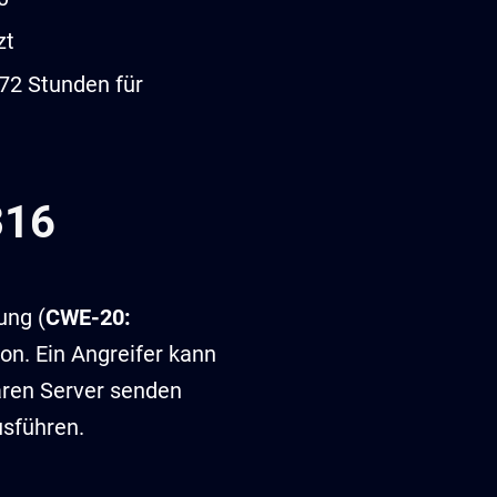
zt
 72 Stunden für
316
ung (
CWE-20:
n. Ein Angreifer kann
aren Server senden
sführen.