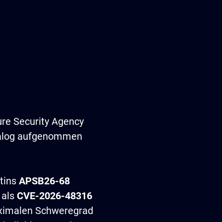
ure Security Agency
atalog aufgenommen
etins
APSB26-68
e als
CVE-2026-48316
aximalen Schweregrad