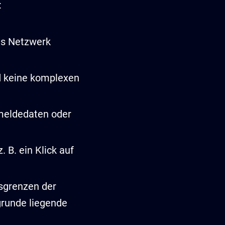
:
as Netzwerk
nd keine komplexen
meldedaten oder
. B. ein Klick auf
tsgrenzen der
grunde liegende